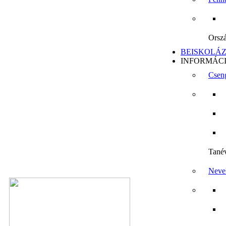
Orsz
BEISKOLÁZÁS
INFORMÁC
Cseng
Tané
Neve