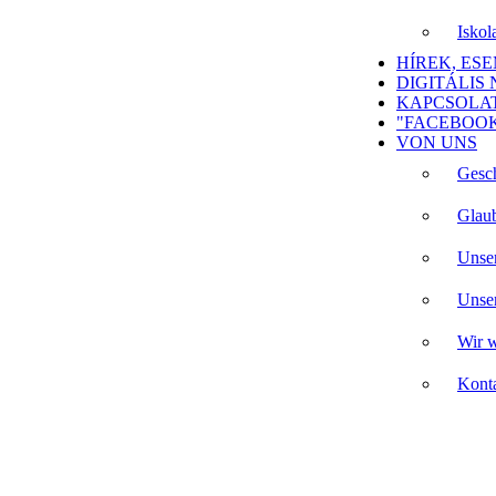
Isko
HÍREK, ES
DIGITÁLIS
KAPCSOLA
"FACEBOOK
VON UNS
Gesch
Glaub
Unser
Unser
Wir w
Kont