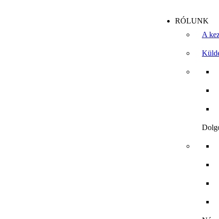
RÓLUNK
A kez
Külde
Dolg