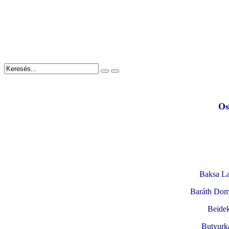
Os
Baksa La
Baráth Dom
Beide
Butyurka