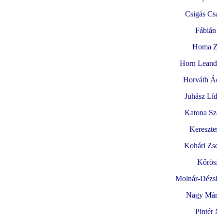
Csigás Cs
Fábiá
Homa Z
Horn Leand
Horváth Á
Juhász Líd
Katona Sz
Kereszte
Kohári Zse
Kőrös
Molnár-Dézsi 
Nagy Már
Pintér