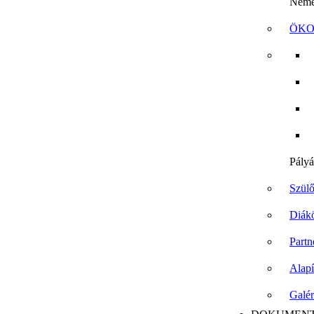
Német
ÖKO 
Pályá
Szül
Diák
Partn
Alap
Galér