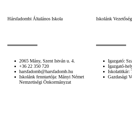
Hársfadombi Általános Iskola
Iskolánk Vezetősé
2065 Mány, Szent István u. 4.
Igazgató: Sz
+36 22 350 720
Igazgató-hel
harsfadomb@harsfadomb.hu
Iskolatitkár:
Iskolánk fenntartója: Mányi Német
Gazdasági V
Nemzetiségi Önkormányzat