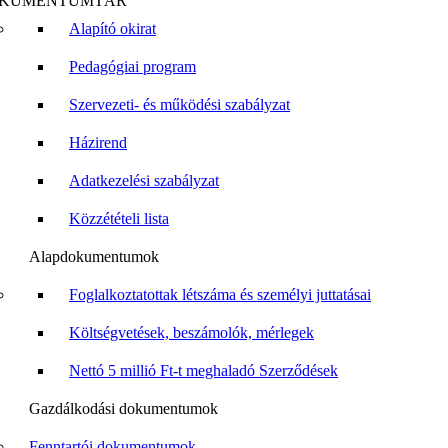
KUMENTUMTÁR
Alapító okirat
Pedagógiai program
Szervezeti- és működési szabályzat
Házirend
Adatkezelési szabályzat
Közzétételi lista
Alapdokumentumok
Foglalkoztatottak létszáma és személyi juttatásai
Költségvetések, beszámolók, mérlegek
Nettó 5 millió Ft-t meghaladó Szerződések
Gazdálkodási dokumentumok
Fenntartói dokumentumok