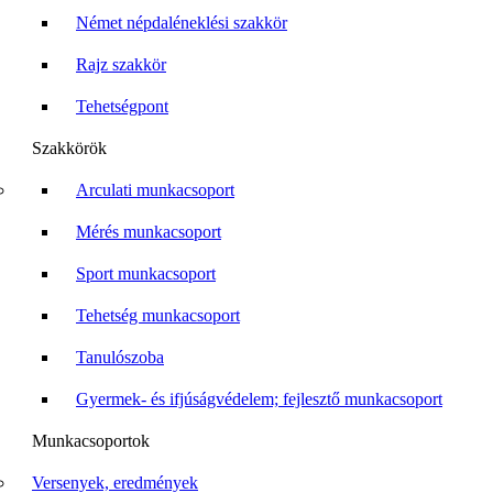
Német népdaléneklési szakkör
Rajz szakkör
Tehetségpont
Szakkörök
Arculati munkacsoport
Mérés munkacsoport
Sport munkacsoport
Tehetség munkacsoport
Tanulószoba
Gyermek- és ifjúságvédelem; fejlesztő munkacsoport
Munkacsoportok
Versenyek, eredmények