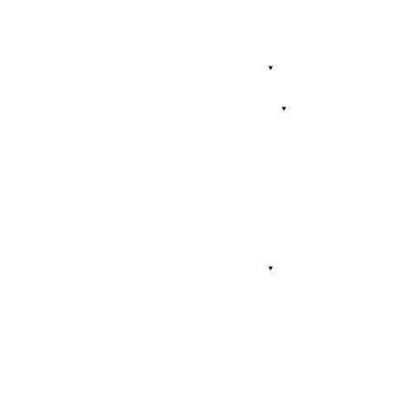
⯆
⯆
⯆