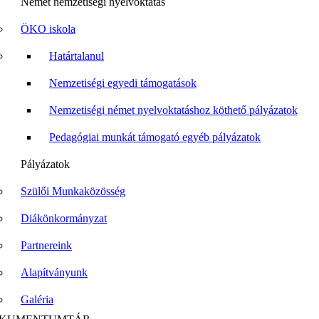
Német nemzetiségi nyelvoktatás
ÖKO iskola
Határtalanul
Nemzetiségi egyedi támogatások
Nemzetiségi német nyelvoktatáshoz köthető pályázatok
Pedagógiai munkát támogató egyéb pályázatok
Pályázatok
Szülői Munkaközösség
Diákönkormányzat
Partnereink
Alapítványunk
Galéria