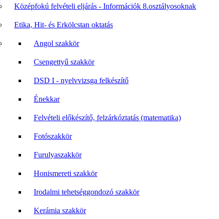
Középfokú felvételi eljárás - Információk 8.osztályosoknak
Etika, Hit- és Erkölcstan oktatás
Angol szakkör
Csengettyű szakkör
DSD I - nyelvvizsga felkészítő
Énekkar
Felvételi előkészítő, felzárkóztatás (matematika)
Fotószakkör
Furulyaszakkör
Honismereti szakkör
Irodalmi tehetséggondozó szakkör
Kerámia szakkör