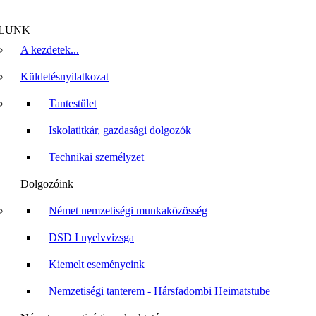
LUNK
A kezdetek...
Küldetésnyilatkozat
Tantestület
Iskolatitkár, gazdasági dolgozók
Technikai személyzet
Dolgozóink
Német nemzetiségi munkaközösség
DSD I nyelvvizsga
Kiemelt eseményeink
Nemzetiségi tanterem - Hársfadombi Heimatstube