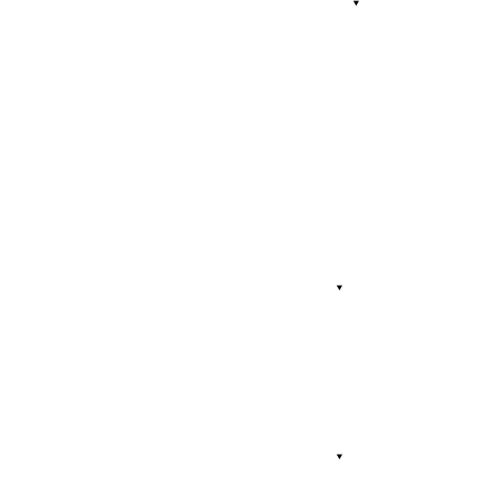
⯆
⯆
⯆